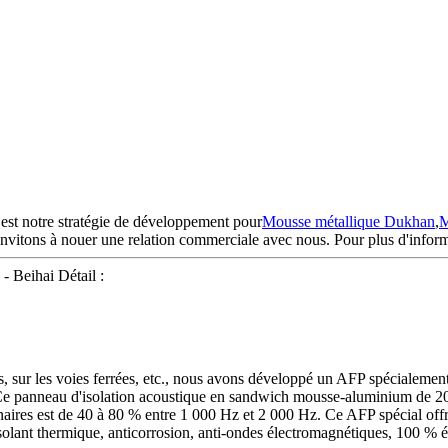
» est notre stratégie de développement pour
Mousse métallique Dukhan
,
M
 invitons à nouer une relation commerciale avec nous. Pour plus d'inform
- Beihai Détail :
es, sur les voies ferrées, etc., nous avons développé un AFP spécialement 
 Ce panneau d'isolation acoustique en sandwich mousse-aluminium de 20
naires est de 40 à 80 % entre 1 000 Hz et 2 000 Hz. Ce AFP spécial off
solant thermique, anticorrosion, anti-ondes électromagnétiques, 100 % é