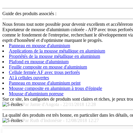
Guide des produits associés :
Nous ferons tout notre possible pour devenir excellents et accéléreron
Exportateur de mousse d'aluminium colorée - AFP avec trous perforés - 
comme le fondement de l'entreprise, recherchant le développement via u
esprit d'honnêteté et d'optimisme marquant le progrès.
Panneau en mousse d'aluminium
Applications de la mousse métallique en aluminium
Propriétés de la mousse métallique en aluminium
Plafond en mousse d'aluminium
Feuille composite en mousse d'aluminium
Cellule fermée AF avec trous perforés
Al à cellules ouvertes
Panneau en mousse d'aluminium peint
Mousse composite en aluminium à trous d'épingle
Mousse d'aluminium poreuse
Sur ce site, les catégories de produits sont claires et riches, je peux tr
Par Jamie d'Angola - 22/11/2018 12:28
La qualité des produits est très bonne, en particulier dans les détails, o
Par Ruth d'Indonésie - 12/08/2018 12:27