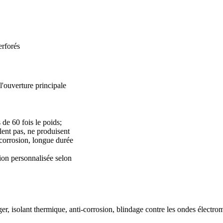
erforés
l'ouverture principale
s de 60 fois le poids;
lent pas, ne produisent
 corrosion, longue durée
n personnalisée selon
er, isolant thermique, anti-corrosion, blindage contre les ondes électr