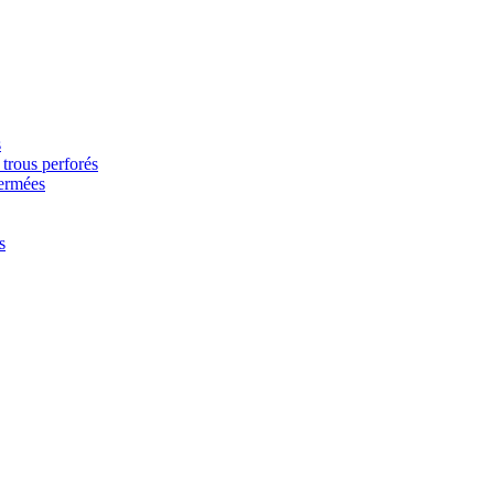
s
trous perforés
fermées
s