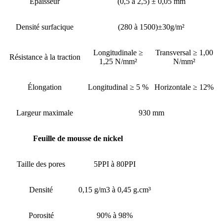
Épaisseur
(0,5 à 2,5) ± 0,05 mm
Densité surfacique
(280 à 1500)±30g/m²
Longitudinale ≥
Transversal ≥ 1,00
Résistance à la traction
1,25 N/mm²
N/mm²
Élongation
Longitudinal ≥ 5 %
Horizontale ≥ 12%
Largeur maximale
930 mm
Feuille de mousse de nickel
Taille des pores
5PPI à 80PPI
Densité
0,15 g/m3 à 0,45 g.cm³
Porosité
90% à 98%