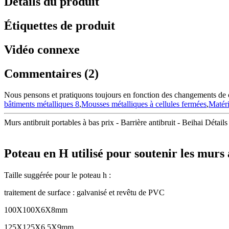
Détails du produit
Étiquettes de produit
Vidéo connexe
Commentaires (2)
Nous pensons et pratiquons toujours en fonction des changements de cir
bâtiments métalliques 8
,
Mousses métalliques à cellules fermées
,
Matéri
Murs antibruit portables à bas prix - Barrière antibruit - Beihai Détails 
Poteau en H utilisé pour soutenir les murs
Taille suggérée pour le poteau h :
traitement de surface : galvanisé et revêtu de PVC
100X100X6X8mm
125X125X6,5X9mm