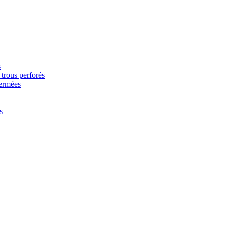
s
trous perforés
fermées
s