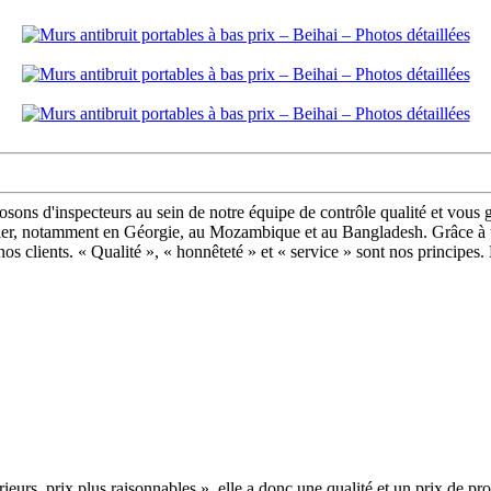
sposons d'inspecteurs au sein de notre équipe de contrôle qualité et vous 
tier, notamment en Géorgie, au Mozambique et au Bangladesh. Grâce à un
e nos clients. « Qualité », « honnêteté » et « service » sont nos princi
érieurs, prix plus raisonnables », elle a donc une qualité et un prix de pr