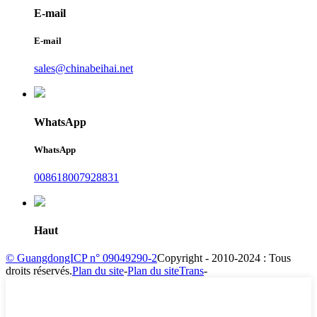
E-mail
E-mail
sales@chinabeihai.net
WhatsApp
WhatsApp
008618007928831
Haut
© GuangdongICP n° 09049290-2
Copyright - 2010-2024 : Tous
droits réservés.
Plan du site
-
Plan du siteTrans
-