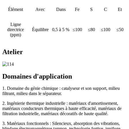
Élément
Avec
Dans
Fe
S
C
Et
Ligne
directrice
Équilibre
0,5 à 5 %
≤100
≤80
≤100
≤50
(ppm)
Atelier
Domaines d'application
1. Domaine du génie chimique : catalyseur et son support, milieu
filtrant, milieu dans le séparateur.
2. Ingénierie thermique industrielle : matériaux d'amortissement,
matériaux conducteurs thermiques à haute efficacité, matériaux de
filtration industrielle, matériaux décoratifs de haute qualité.
3. Matériaux fonctionnels : Silencieux, absorption des vibrations,
blindage électromagnétique tampon, technologie furtive, ignifuge,