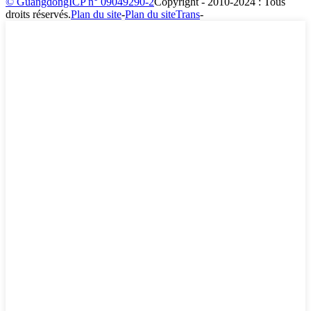
© GuangdongICP n° 09049290-2
Copyright - 2010-2024 : Tous
droits réservés.
Plan du site
-
Plan du siteTrans
-