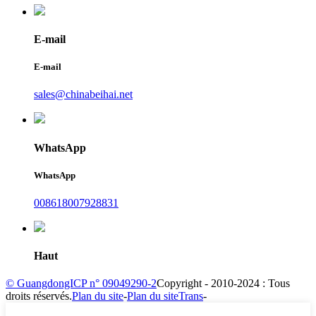
E-mail
E-mail
sales@chinabeihai.net
WhatsApp
WhatsApp
008618007928831
Haut
© GuangdongICP n° 09049290-2
Copyright - 2010-2024 : Tous
droits réservés.
Plan du site
-
Plan du siteTrans
-