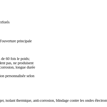
erforés
l'ouverture principale
s de 60 fois le poids;
lent pas, ne produisent
 corrosion, longue durée
n personnalisée selon
er, isolant thermique, anti-corrosion, blindage contre les ondes électr