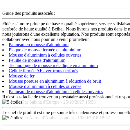
Guide des produits associés :
Fidèles à notre principe de base « qualité supérieure, service satisfa
perforée de haute qualité à Beihai. Nous livrons nos produits dans le 
nous jouissons d'une excellente réputation. Nos produits sont exportés
collaborer avec nous pour un avenir prometteur.
Panneau en mousse d'aluminium
Plaque de mousse fermée en aluminium
Mousse d'aluminium à cellules ouvertes
Feuille de mousse d'aluminium
Technologie de mousse métallique en aluminium
Cellule fermée AF avec trous perforés
Mousse de fer
Mousse poreuse en aluminium à réduction de bruit
Mousse d'aluminium à cellules ouvertes
Panneau de mousse d'aluminium à cellules ouvertes
Il n'est pas facile de trouver un prestataire aussi professionnel et re
Par Sabina d'Europe - 25/10/2017 15:53
Le chef de produit est une personne très chaleureuse et professionne
Par Aaron d'Arabie saoudite - 19/09/2018 18:37