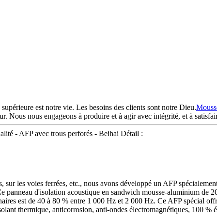
 supérieure est notre vie. Les besoins des clients sont notre Dieu.
Mousse
r. Nous nous engageons à produire et à agir avec intégrité, et à satisfai
ité - AFP avec trous perforés - Beihai Détail :
es, sur les voies ferrées, etc., nous avons développé un AFP spécialement 
 Ce panneau d'isolation acoustique en sandwich mousse-aluminium de 20
naires est de 40 à 80 % entre 1 000 Hz et 2 000 Hz. Ce AFP spécial off
solant thermique, anticorrosion, anti-ondes électromagnétiques, 100 % é