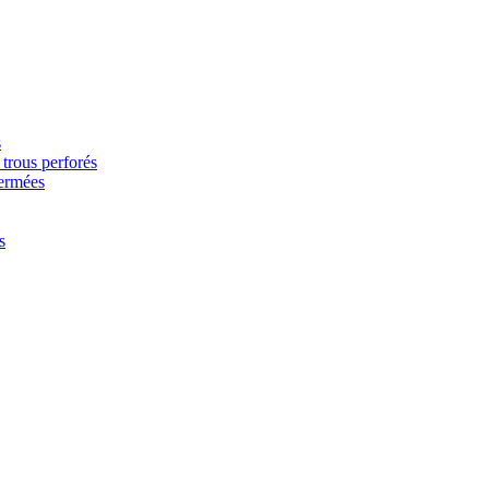
s
trous perforés
fermées
s