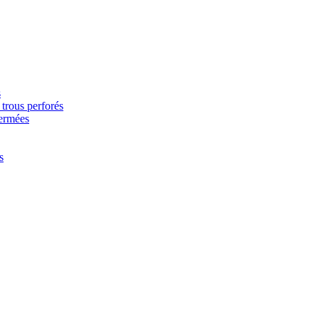
s
trous perforés
fermées
s