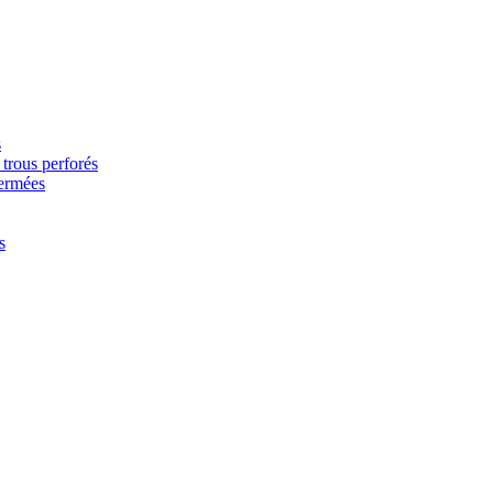
s
trous perforés
fermées
s