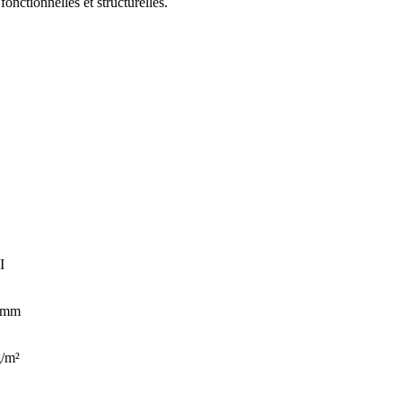
 fonctionnelles et structurelles.
I
5 mm
g/m²