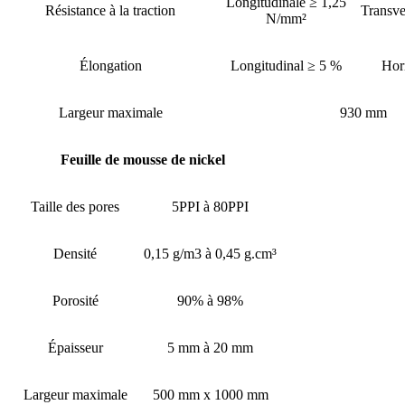
Longitudinale ≥ 1,25
Résistance à la traction
Transve
N/mm²
Élongation
Longitudinal ≥ 5 %
Hor
Largeur maximale
930 mm
Feuille de mousse de nickel
Taille des pores
5PPI à 80PPI
Densité
0,15 g/m3 à 0,45 g.cm³
Porosité
90% à 98%
Épaisseur
5 mm à 20 mm
Largeur maximale
500 mm x 1000 mm