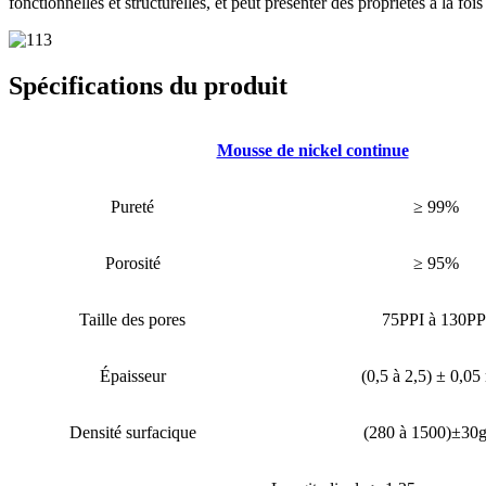
fonctionnelles et structurelles, et peut présenter des propriétés à la fois
Spécifications du produit
Mousse de nickel continue
Pureté
≥ 99%
Porosité
≥ 95%
Taille des pores
75PPI à 130PP
Épaisseur
(0,5 à 2,5) ± 0,0
Densité surfacique
(280 à 1500)±30