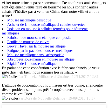
visiter notre usine et passer commande. De nombreux amis étrangers
sont également venus faire du tourisme ou nous confier d'autres
achats. N'hésitez pas à venir en Chine, dans notre ville et à notre
usine !
Mousse métallique balistique
Acheter de la mousse métallique à cellules ouvertes
Isolation en mousse à cellules fermées pour bâtiments
métalliques
Fabricant de mousse métallique composite
Feuille de mousse de cuivre
Brevet Havel sur la mousse métallique
Fatigue par impact des mousses métalliques
Mousse métallique dans l'aérospatiale
Absorbeur sous-marin en mousse métallique
Rigidité de la mousse métallique
En parlant de cette coopération avec le fabricant chinois, je veux
juste dire « eh bien, nous sommes très satisfaits. »
Par Trameka Milhouse d'Ukraine - 12/11/2017 12:31
L'attitude de coopération du fournisseur est très bonne, a rencontré
divers problèmes, toujours prêt à coopérer avec nous, pour nous
comme le vrai Dieu.
Par Dora de Nouvelle-Zélande - 19/09/2018 18:37