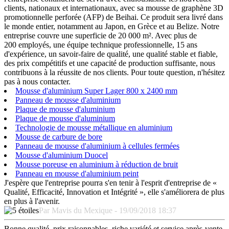
clients, nationaux et internationaux, avec sa mousse de graphène 3D
promotionnelle perforée (AFP) de Beihai. Ce produit sera livré dans
le monde entier, notamment au Japon, en Grèce et au Belize. Notre
entreprise couvre une superficie de 20 000 m². Avec plus de
200 employés, une équipe technique professionnelle, 15 ans
d'expérience, un savoir-faire de qualité, une qualité stable et fiable,
des prix compétitifs et une capacité de production suffisante, nous
contribuons à la réussite de nos clients. Pour toute question, n'hésitez
pas à nous contacter.
Mousse d'aluminium Super Lager 800 x 2400 mm
Panneau de mousse d'aluminium
Plaque de mousse d'aluminium
Plaque de mousse d'aluminium
Technologie de mousse métallique en aluminium
Mousse de carbure de bore
Panneau de mousse d'aluminium à cellules fermées
Mousse d'aluminium Duocel
Mousse poreuse en aluminium à réduction de bruit
Panneau en mousse d'aluminium peint
J'espère que l'entreprise pourra s'en tenir à l'esprit d'entreprise de «
Qualité, Efficacité, Innovation et Intégrité », elle s'améliorera de plus
en plus à l'avenir.
Par Mavis du Mexique - 19/09/2018 18:37
Bonne qualité, prix raisonnables, riche variété et service après-vente