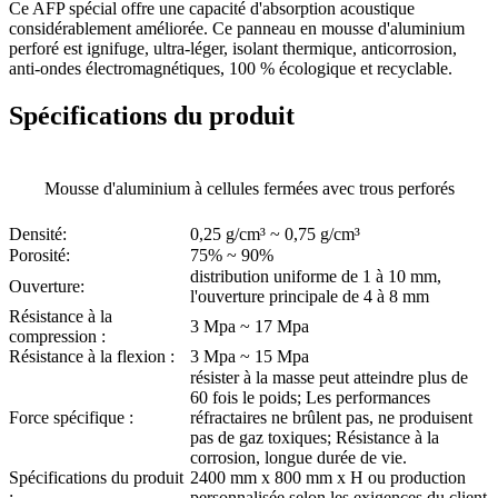
Ce AFP spécial offre une capacité d'absorption acoustique
considérablement améliorée. Ce panneau en mousse d'aluminium
perforé est ignifuge, ultra-léger, isolant thermique, anticorrosion,
anti-ondes électromagnétiques, 100 % écologique et recyclable.
Spécifications du produit
Mousse d'aluminium à cellules fermées avec trous perforés
Densité:
0,25 g/cm³ ~ 0,75 g/cm³
Porosité:
75% ~ 90%
distribution uniforme de 1 à 10 mm,
Ouverture:
l'ouverture principale de 4 à 8 mm
Résistance à la
3 Mpa ~ 17 Mpa
compression :
Résistance à la flexion :
3 Mpa ~ 15 Mpa
résister à la masse peut atteindre plus de
60 fois le poids; Les performances
Force spécifique :
réfractaires ne brûlent pas, ne produisent
pas de gaz toxiques; Résistance à la
corrosion, longue durée de vie.
Spécifications du produit
2400 mm x 800 mm x H ou production
:
personnalisée selon les exigences du client