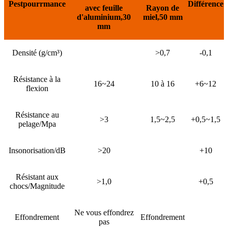
P
est
pour
r
mance
Différence
avec feuille
Rayon de
d'aluminium
,
30
miel
,
50 mm
mm
Densité (g/cm³)
>0,7
-0,1
Résistance à la
16~24
10 à 16
+6~12
flexion
Résistance au
>3
1,5~2,5
+0,5~1,5
pelage/Mpa
Insonorisation/dB
>20
+10
Résistant aux
>1,0
+0,5
chocs/Magnitude
Ne vous effondrez
Effondrement
Effondrement
pas