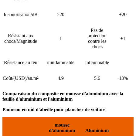
Insonorisation/dB
>20
+20
Pas de
Résistant aux
protection
1
+1
chocs/Magnitude
contre les
chocs
Résistance au feu
ininflammable
inflammable
Coût/(USD)/an.m²
4.9
5.6
-13%
Comparaison du composite en mousse d'aluminium avec la
feuille d'aluminium et l'aluminium
Panneau en nid d'abeille pour plancher de voiture
mousse
d'aluminium
Aluminium