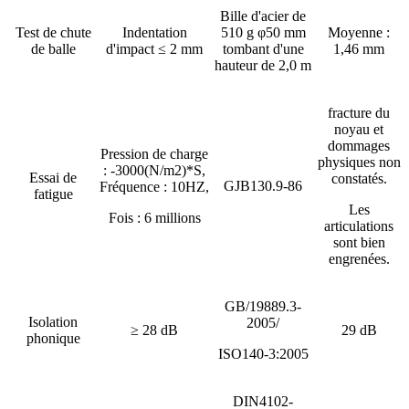
Bille d'acier de
Test de chute
Indentation
510 g φ50 mm
Moyenne :
de balle
d'impact ≤ 2 mm
tombant d'une
1,46 mm
hauteur de 2,0 m
fracture du
noyau et
dommages
Pression de charge
physiques non
: -3000(N/m2)*S,
Essai de
constatés.
GJB130.9-86
Fréquence : 10HZ,
fatigue
Les
Fois : 6 millions
articulations
sont bien
engrenées.
GB/19889.3-
Isolation
2005/
≥ 28 dB
29 dB
phonique
ISO140-3:2005
DIN4102-