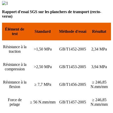
Rapport d'essai SGS sur les planchers de transport (recto-
verso)
Élément de
Standard
Méthode d'essai
Résultat
test
Résistance à la
>1,50 MPa
GB/T1452-2005
2,34 MPa
traction
Résistance à la
>2,50 MPa
GB/T1453-2005
3,94 MPa
compression
Résistance à la
≥ 246,85
≥ 7,7 MPa
GB/T1456-2005
flexion
N.mm/mm
Force de
≥ 246,85
≥ 56 N.mm/mm
GB/T1457-2005
pelage
N.mm/mm