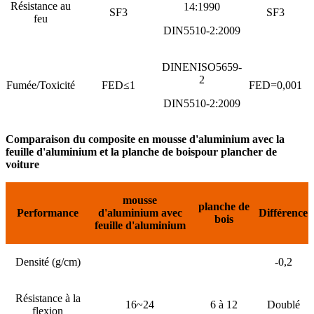
Résistance au
14:1990
SF3
SF3
feu
DIN5510-2:2009
DINENISO5659-
2
Fumée/Toxicité
FED≤1
FED=0,001
DIN5510-2:2009
Comparaison du composite en mousse d'aluminium avec la
feuille d'aluminium et la planche de bois
pour plancher de
voiture
mousse
planche de
Performance
d'aluminium
avec
Différence
bois
feuille d'aluminium
Densité (g/cm)
-0,2
Résistance à la
16~24
6 à 12
Doublé
flexion