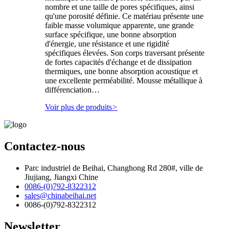
nombre et une taille de pores spécifiques, ainsi
qu'une porosité définie. Ce matériau présente une
faible masse volumique apparente, une grande
surface spécifique, une bonne absorption
d'énergie, une résistance et une rigidité
spécifiques élevées. Son corps traversant présente
de fortes capacités d'échange et de dissipation
thermiques, une bonne absorption acoustique et
une excellente perméabilité. Mousse métallique à
différenciation…
Voir plus de produits
>
Contactez-nous
Parc industriel de Beihai, Changhong Rd 280#, ville de
Jiujiang, Jiangxi Chine
0086-(0)792-8322312
sales@chinabeihai.net
0086-(0)792-8322312
Newsletter