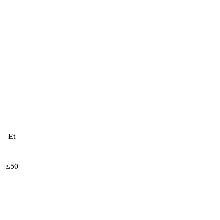
Et
≤50