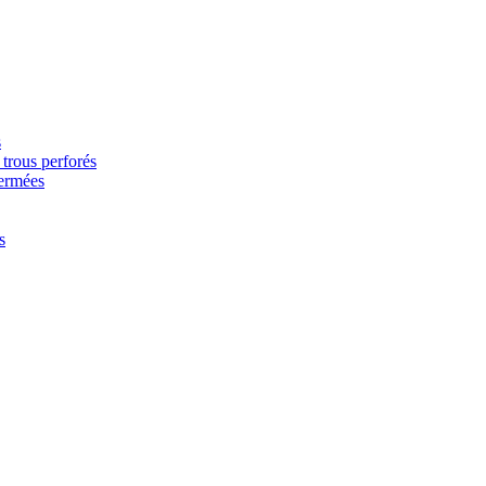
s
trous perforés
fermées
s