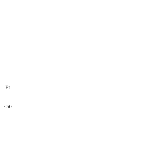
Et
≤50