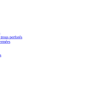
s
trous perforés
fermées
s