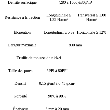
Densité surfacique
(280 à 1500)±30g/m²
Longitudinale ≥
Transversal ≥ 1,00
Résistance à la traction
1,25 N/mm²
N/mm²
Élongation
Longitudinal ≥ 5 %
Horizontale ≥ 12%
Largeur maximale
930 mm
Feuille de mousse de nickel
Taille des pores
5PPI à 80PPI
Densité
0,15 g/m3 à 0,45 g.cm³
Porosité
90% à 98%
Épaisseur
5 mm à 20 mm