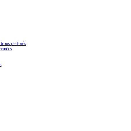
s
trous perforés
fermées
s