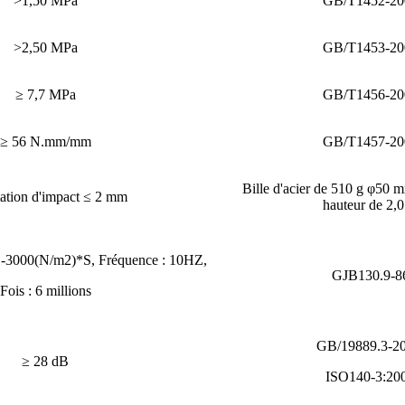
>1,50 MPa
GB/T1452-20
>2,50 MPa
GB/T1453-20
≥ 7,7 MPa
GB/T1456-20
≥ 56 N.mm/mm
GB/T1457-20
Bille d'acier de 510 g φ50 
ation d'impact ≤ 2 mm
hauteur de 2,
: -3000(N/m2)*S, Fréquence : 10HZ,
GJB130.9-8
Fois : 6 millions
GB/19889.3-20
≥ 28 dB
ISO140-3:20