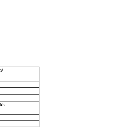
m³
ids