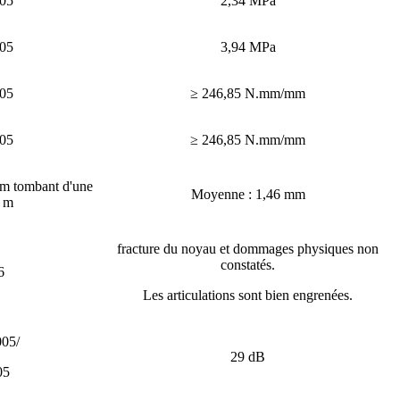
05
2,34 MPa
05
3,94 MPa
05
≥ 246,85 N.mm/mm
05
≥ 246,85 N.mm/mm
mm tombant d'une
Moyenne : 1,46 mm
0 m
fracture du noyau et dommages physiques non
constatés.
6
Les articulations sont bien engrenées.
05/
29 dB
05