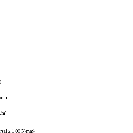
I
5 mm
g/m²
rsal ≥ 1,00 N/mm²