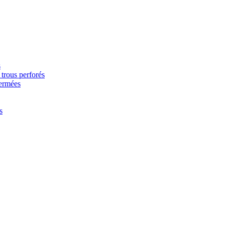
s
trous perforés
fermées
s