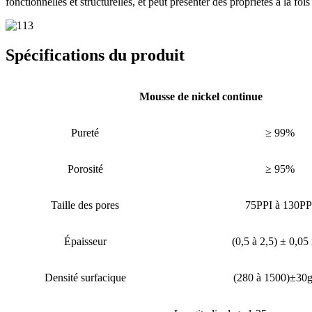
fonctionnelles et structurelles, et peut présenter des propriétés à la fois
Spécifications du produit
Mousse de nickel continue
Pureté
≥ 99%
Porosité
≥ 95%
Taille des pores
75PPI à 130PP
Épaisseur
(0,5 à 2,5) ± 0,0
Densité surfacique
(280 à 1500)±30