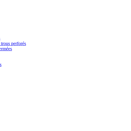
s
trous perforés
fermées
s