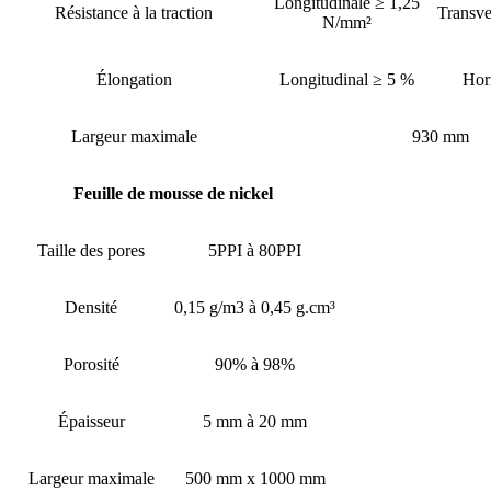
Longitudinale ≥ 1,25
Résistance à la traction
Transve
N/mm²
Élongation
Longitudinal ≥ 5 %
Hor
Largeur maximale
930 mm
Feuille de mousse de nickel
Taille des pores
5PPI à 80PPI
Densité
0,15 g/m3 à 0,45 g.cm³
Porosité
90% à 98%
Épaisseur
5 mm à 20 mm
Largeur maximale
500 mm x 1000 mm