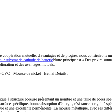
de coopération mutuelle, d'avantages et de progrès, nous construirons u
ur substrat de cathode de batterie
Notre principe est « Des prix raisonn
ioration et des avantages mutuels.
VC - Mousse de nickel - Beihai Détails :
e à structure poreuse présentant un nombre et une taille de pores spéci
urface spécifique, bonne absorption d'énergie, résistance et rigidité spé
 et une excellente perméabilité. La mousse métallique, avec ses différen