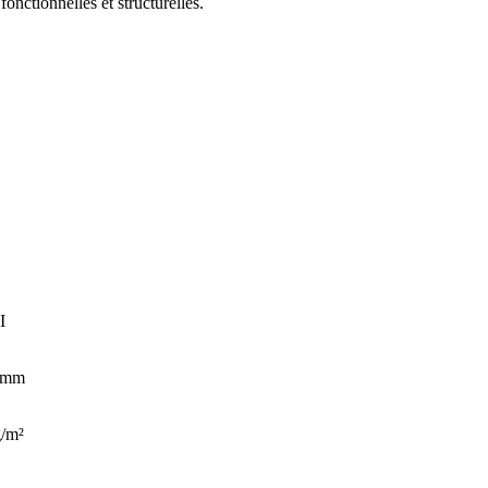
 fonctionnelles et structurelles.
I
5 mm
g/m²