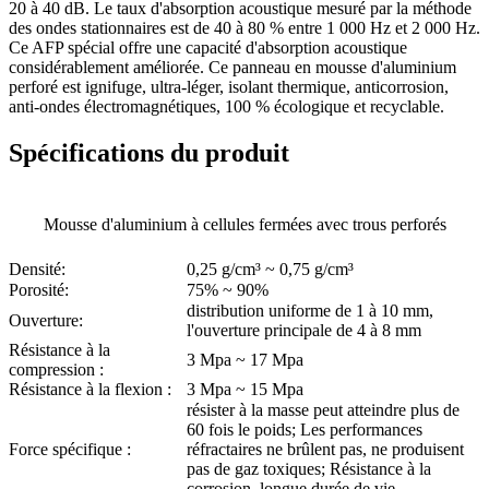
20 à 40 dB. Le taux d'absorption acoustique mesuré par la méthode
des ondes stationnaires est de 40 à 80 % entre 1 000 Hz et 2 000 Hz.
Ce AFP spécial offre une capacité d'absorption acoustique
considérablement améliorée. Ce panneau en mousse d'aluminium
perforé est ignifuge, ultra-léger, isolant thermique, anticorrosion,
anti-ondes électromagnétiques, 100 % écologique et recyclable.
Spécifications du produit
Mousse d'aluminium à cellules fermées avec trous perforés
Densité:
0,25 g/cm³ ~ 0,75 g/cm³
Porosité:
75% ~ 90%
distribution uniforme de 1 à 10 mm,
Ouverture:
l'ouverture principale de 4 à 8 mm
Résistance à la
3 Mpa ~ 17 Mpa
compression :
Résistance à la flexion :
3 Mpa ~ 15 Mpa
résister à la masse peut atteindre plus de
60 fois le poids; Les performances
Force spécifique :
réfractaires ne brûlent pas, ne produisent
pas de gaz toxiques; Résistance à la
corrosion, longue durée de vie.