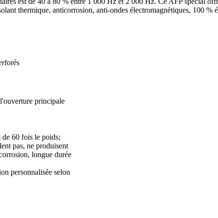
naires est de 40 à 80 % entre 1 000 Hz et 2 000 Hz. Ce AFP spécial off
solant thermique, anticorrosion, anti-ondes électromagnétiques, 100 % é
erforés
l'ouverture principale
s de 60 fois le poids;
lent pas, ne produisent
 corrosion, longue durée
n personnalisée selon