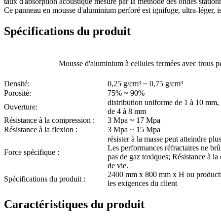
taux d'absorption acoustique mesuré par la méthode des ondes station
Ce panneau en mousse d'aluminium perforé est ignifuge, ultra-léger, i
Spécifications du produit
Mousse d'aluminium à cellules fermées avec trous p
Densité:
0,25 g/cm³ ~ 0,75 g/cm³
Porosité:
75% ~ 90%
distribution uniforme de 1 à 10 mm, 
Ouverture:
de 4 à 8 mm
Résistance à la compression :
3 Mpa ~ 17 Mpa
Résistance à la flexion :
3 Mpa ~ 15 Mpa
résister à la masse peut atteindre plu
Les performances réfractaires ne brû
Force spécifique :
pas de gaz toxiques; Résistance à la
de vie.
2400 mm x 800 mm x H ou productio
Spécifications du produit :
les exigences du client
Caractéristiques du produit