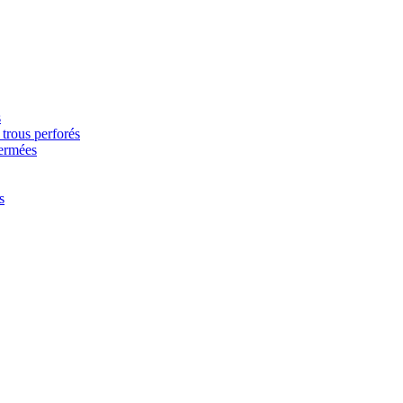
s
trous perforés
fermées
s