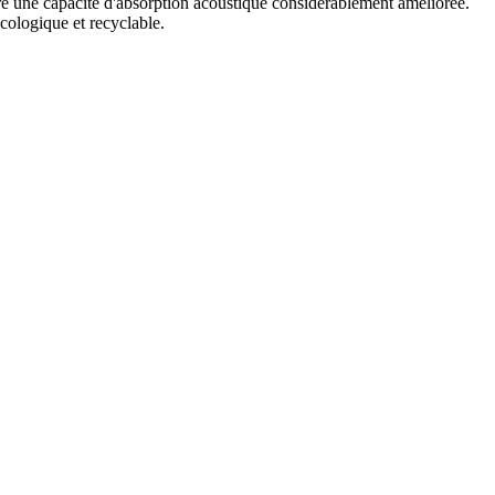
re une capacité d'absorption acoustique considérablement améliorée.
cologique et recyclable.