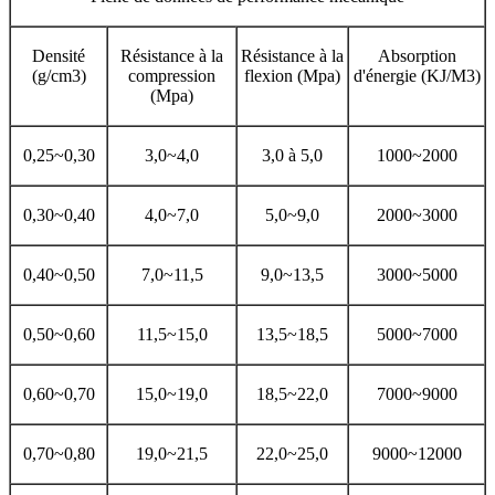
Densité
Résistance à la
Résistance à la
Absorption
(g/cm3)
compression
flexion (Mpa)
d'énergie (KJ/M3)
(Mpa)
0,25~0,30
3,0~4,0
3,0 à 5,0
1000~2000
0,30~0,40
4,0~7,0
5,0~9,0
2000~3000
0,40~0,50
7,0~11,5
9,0~13,5
3000~5000
0,50~0,60
11,5~15,0
13,5~18,5
5000~7000
0,60~0,70
15,0~19,0
18,5~22,0
7000~9000
0,70~0,80
19,0~21,5
22,0~25,0
9000~12000