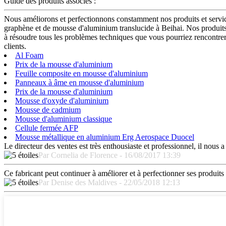
Guide des produits associés :
Nous améliorons et perfectionnons constamment nos produits et service
graphène et de mousse d'aluminium translucide à Beihai. Nos produit
à résoudre tous les problèmes techniques que vous pourriez rencontrer
clients.
Al Foam
Prix ​​de la mousse d'aluminium
Feuille composite en mousse d'aluminium
Panneaux à âme en mousse d'aluminium
Prix ​​de la mousse d'aluminium
Mousse d'oxyde d'aluminium
Mousse de cadmium
Mousse d'aluminium classique
Cellule fermée AFP
Mousse métallique en aluminium Erg Aerospace Duocel
Le directeur des ventes est très enthousiaste et professionnel, il nous a
Par Cornelia de Florence - 16/08/2017 13:39
Ce fabricant peut continuer à améliorer et à perfectionner ses produits
Par Denise des Maldives - 22/05/2018 12:13