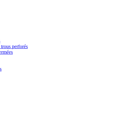
s
trous perforés
fermées
s