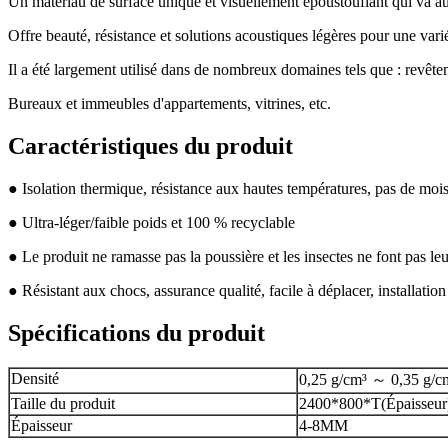
Un matériau de surface unique et visuellement époustouflant qui va au
Offre beauté, résistance et solutions acoustiques légères pour une vari
Il a été largement utilisé dans de nombreux domaines tels que : revêtem
Bureaux et immeubles d'appartements, vitrines, etc.
Caractéristiques du produit
● Isolation thermique, résistance aux hautes températures, pas de mois
● Ultra-léger/faible poids et 100 % recyclable
● Le produit ne ramasse pas la poussière et les insectes ne font pas le
● Résistant aux chocs, assurance qualité, facile à déplacer, installation
Spécifications du produit
Densité
0,25 g/cm³ ～ 0,35 g/c
Taille du produit
2400*800*T(Épaisseur
Épaisseur
4-8MM