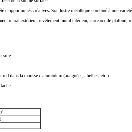
-delà de la simple surface
été d'opportunités créatives. Son lustre métallique combiné à une variét
ent mural extérieur, revêtement mural intérieur, carreaux de plafond, re
issure
ur nid dans la mousse d'aluminium (araignées, abeilles, etc.)
 facile
m³
)