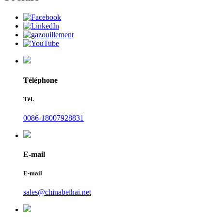
Téléphone
Tél.
0086-18007928831
E-mail
E-mail
sales@chinabeihai.net