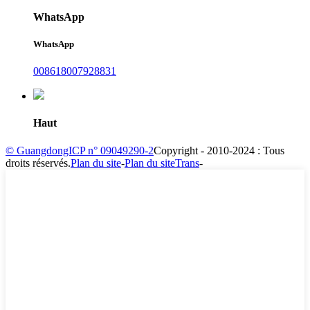
WhatsApp
WhatsApp
008618007928831
Haut
© GuangdongICP n° 09049290-2
Copyright - 2010-2024 : Tous
droits réservés.
Plan du site
-
Plan du siteTrans
-