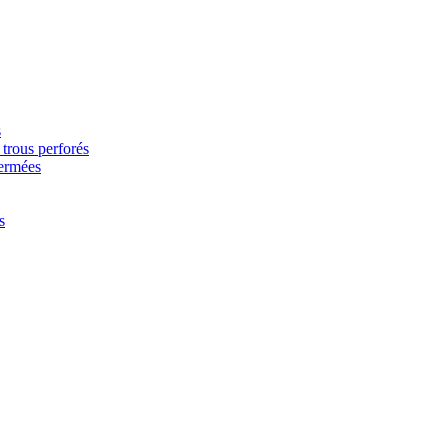
s
trous perforés
fermées
s