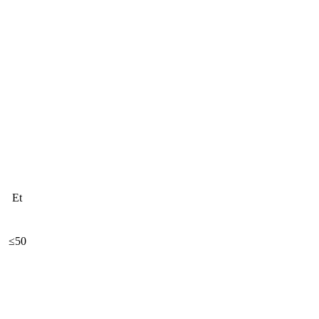
Et
≤50