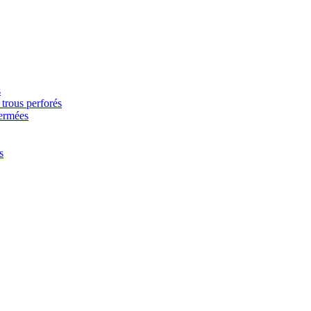
s
trous perforés
fermées
s