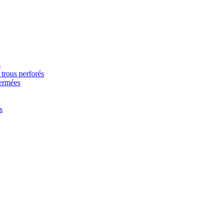
s
trous perforés
fermées
s