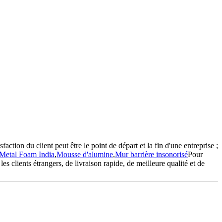
sfaction du client peut être le point de départ et la fin d'une entreprise ;
Metal Foam India
,
Mousse d'alumine
,
Mur barrière insonorisé
Pour
 clients étrangers, de livraison rapide, de meilleure qualité et de