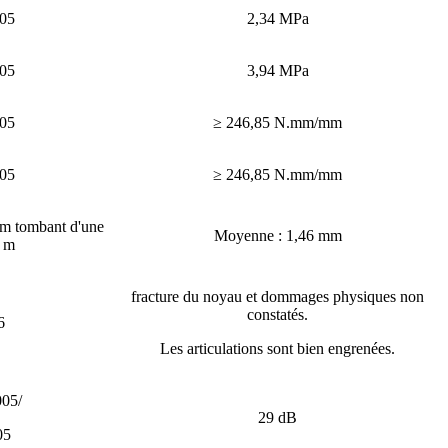
05
2,34 MPa
05
3,94 MPa
05
≥ 246,85 N.mm/mm
05
≥ 246,85 N.mm/mm
mm tombant d'une
Moyenne : 1,46 mm
0 m
fracture du noyau et dommages physiques non
constatés.
6
Les articulations sont bien engrenées.
05/
29 dB
05