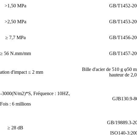
>1,50 MPa
GB/T1452-20
>2,50 MPa
GB/T1453-20
≥ 7,7 MPa
GB/T1456-20
≥ 56 N.mm/mm
GB/T1457-20
Bille d'acier de 510 g φ50 
ation d'impact ≤ 2 mm
hauteur de 2,
: -3000(N/m2)*S, Fréquence : 10HZ,
GJB130.9-8
Fois : 6 millions
GB/19889.3-20
≥ 28 dB
ISO140-3:20