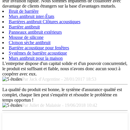
leur livraison rapide. Nous sommes impatients de collaborer avec
davantage de clients étrangers sur la base d'avantages mutuels.
Bruit de barrière
Murs antibruit inter-États
Barrières antibruit Clôtures acoustiques
Barrière antibruit
Panneaux antibruit extérieurs
Mousse de silicone
Cloison sèche antibruit
Barrière acoustique pour fenêtres
Systèmes de barrière acoustique
Murs antibruit pour la maison
L'entreprise dispose d'un capital solide et d'un pouvoir concurrentiel,
le produit est suffisant et fiable, nous n'avons donc aucun souci à
coopérer avec eux.
Par Jack d'Argentine - 28/01/2017 18:53
La qualité du produit est bonne, le système d'assurance qualité est
complet, chaque lien peut s'enquérir et résoudre le problème en
temps opportun !
Par Juliet de Malaisie - 19/06/2018 10:42