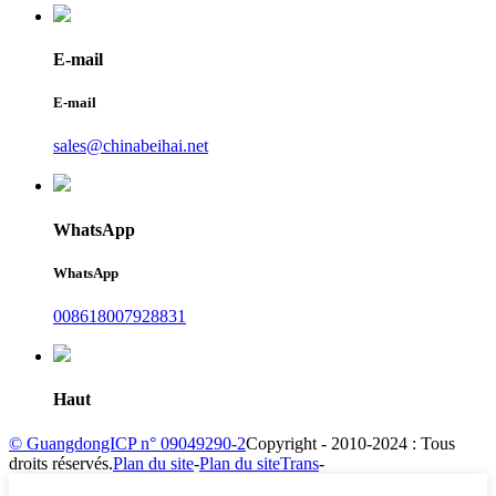
E-mail
E-mail
sales@chinabeihai.net
WhatsApp
WhatsApp
008618007928831
Haut
© GuangdongICP n° 09049290-2
Copyright - 2010-2024 : Tous
droits réservés.
Plan du site
-
Plan du siteTrans
-