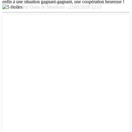
enfin à une situation gagnant-gagnant, une coopération heureuse !
Par Dana de Mombasa - 22/05/2018 12:13