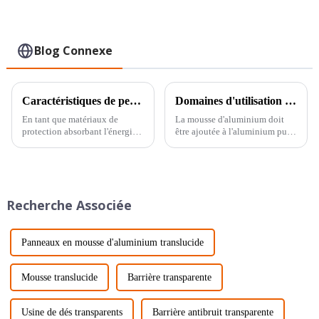
Beihai
Blog Connexe
Caractéristiques de performance du panneau sandwich en mousse d'aluminium et fibre de carbone déposée en cuivre par rapport au panneau sandwich en mousse d'aluminium conventionnel
Domaines d'utilisation et d'application de la mousse d'aluminium à cellules traversantes
En tant que matériaux de
La mousse d'aluminium doit
protection absorbant l'énergie
être ajoutée à l'aluminium pur
largement utilisés, l'utilisation
ou aux profilés en aluminium
de panneaux sandwich en
après ajout d'additifs, après
mousse d'aluminium (AFS)
moussage, et devient, en plus
reste limitée par les faibles
des matériaux métalliques et
propriétés mécaniques
des caractéristiques de bulle,…
Recherche Associée
inhérentes à l'âme en mousse.
Panneaux en mousse d'aluminium translucide
Mousse translucide
Barrière transparente
Usine de dés transparents
Barrière antibruit transparente