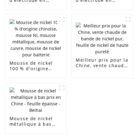
d'électrode en
d'électrode en
mousse de nickel à
mousse de nickel à
cellules ouvertes
cellules ouvertes
poreuses de haute
poreuses de haute
pureté 5-130 PPI 0,5
pureté 5-130 PPI 0,5
mm à 25 mm
mm à 25 mm
Substrat de cathode
Substrat de cathode
de batterie en
de batterie en
feuille de mousse de
feuille de mousse de
nickel métallique
nickel métallique
Meilleur prix pour la
Mousse de nickel
Chine, vente chaude
100 % d'origine
de bande de nickel
chinoise, mousse Ni,
pur, feuille de nickel
mousse métallique,
de haute pureté
mousse de cuivre,
mousse de nickel
pour batterie
Mousse de nickel
métallique à bas
prix en Chine -
Feuille épaisse -