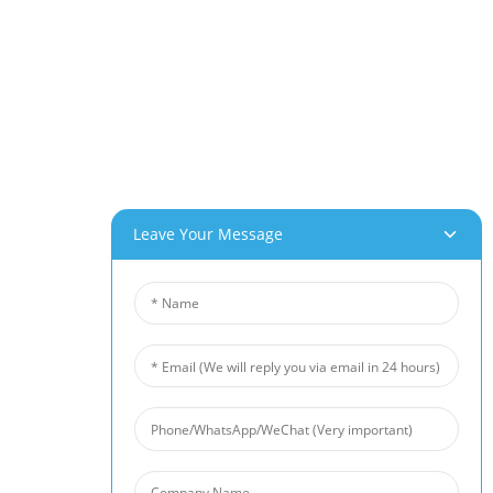
Parc Industriel De Beihai, Changhong Rd 280#, Ville De Jiujiang, Jiangxi Chine
0086-(0)792-8322312
Sales@chinabeihai.net
À Propos De Nous
Visite De L'usine
Service Client
Potentiels De Projets Et D'applications
Leave Your Message
Nos Produits
Mousse D'aluminium
Mousse De Cuivre
Mousse De Nickel
Feutre En Fibre De Nickel
Feutre En Fibre De Titane
Tapis En Fibre D'acier Inoxydable
Treillis Métallique Fritté
Barrière Antibruit