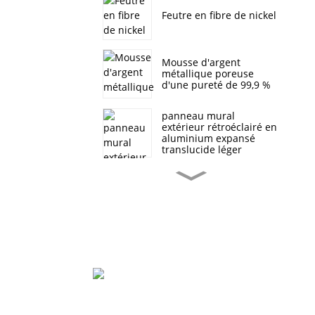
Feutre en fibre de nickel
Mousse d'argent
métallique poreuse
d'une pureté de 99,9 %
panneau mural
extérieur rétroéclairé en
aluminium expansé
translucide léger
Panneau composite en
mousse d'aluminium à
grain de bois
Panneau sandwich en
mousse d'aluminium
pour petites remorques
mobiles blindées de luxe
Décoration artistique en
mousse d'aluminium