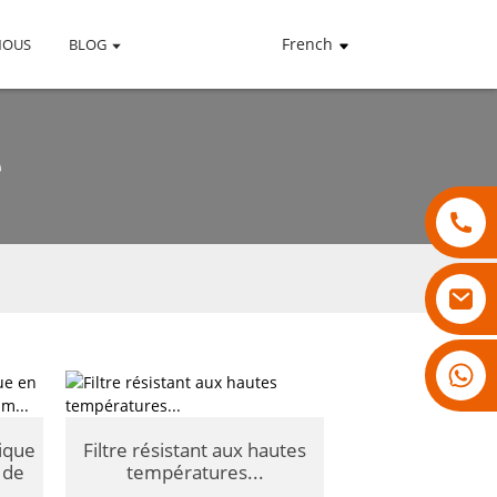
French
NOUS
BLOG
e
18007928831
ique
Filtre résistant aux hautes
 de
températures...