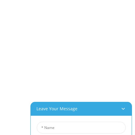
Leave Your Message
ts
Nouvelles
nium
Actualités De L'industrie