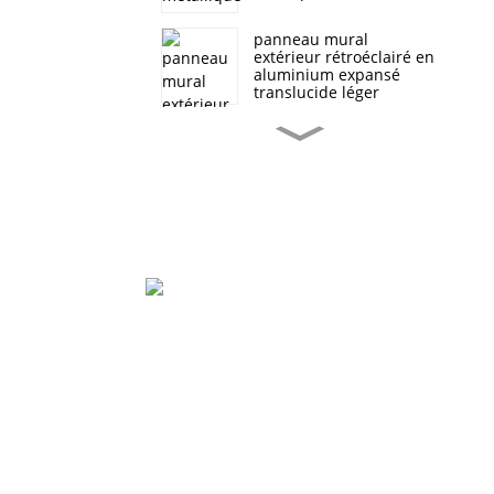
panneau mural
extérieur rétroéclairé en
aluminium expansé
translucide léger
Panneau composite en
mousse d'aluminium à
grain de bois
Panneau sandwich en
mousse d'aluminium
pour petites remorques
mobiles blindées de luxe
Décoration artistique en
mousse d'aluminium
Parc Industriel De Beihai, Changhong Rd 280#,
sphérique translucide
Ville De Jiujiang, Jiangxi Chine
0086-(0)792-8322312
Mur antibruit à plaque
absorbante pour plate-
Sales@chinabeihai.net
forme routière