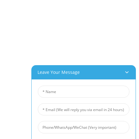
Leave Your Message
ts
Nouvelles
nium
Actualités De L'industrie
e
Actualités De L'entreprise
l
Cas Clients
De Nickel
De Titane
'acier Inoxydable