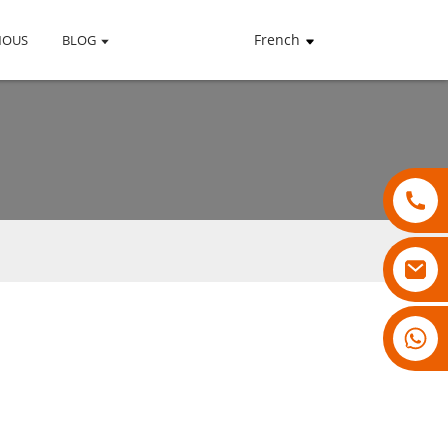
French
NOUS
BLOG
18007928831