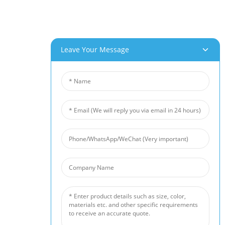
Visite De L'usine
Service Client
Potentiels De Projets Et D'applications
Leave Your Message
Nos Produits
Mousse D'aluminium
Mousse De Cuivre
Mousse De Nickel
Feutre En Fibre De Nickel
Feutre En Fibre De Titane
Tapis En Fibre D'acier Inoxydable
Treillis Métallique Fritté
Barrière Antibruit
Filtre En Mousse Céramique
Nouvelles
Actualités De L'industrie
Actualités De L'entreprise