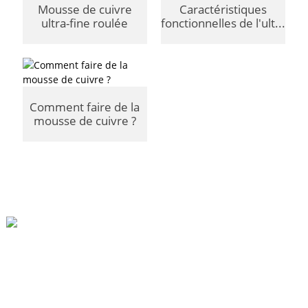
Mousse de cuivre
Caractéristiques
ultra-fine roulée
fonctionnelles de l'ult...
Comment faire de la
mousse de cuivre ?
Parc Industriel De Beihai, Changhong Rd 280#, Ville De Jiujiang, Jiangxi Chine
0086-(0)792-8322312
Sales@chinabeihai.net
À Propos De Nous