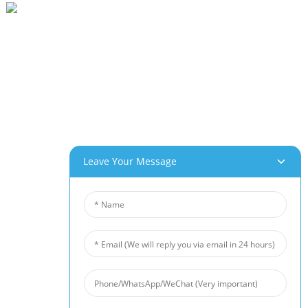
Parc Industriel De Beihai, Changhong Rd 280#, Ville De Jiujiang, Jiangxi Chine
0086-(0)792-8322312
Sales@chinabeihai.net
À Propos De Nous
Visite De L'usine
Service Client
Potentiels De Projets Et D'applications
Leave Your Message
Nos Produits
Mousse D'aluminium
Mousse De Cuivre
Mousse De Nickel
Feutre En Fibre De Nickel
Feutre En Fibre De Titane
Tapis En Fibre D'acier Inoxydable
Treillis Métallique Fritté