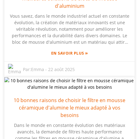
d'application de la mousse d'aluminium, Beihai AFP est
d'aluminium
idéalement placé pour proposer des solutions répondant
Vous savez, dans le monde industriel actuel en constante
à la demande croissante de matériaux de construction
évolution, la création de matériaux innovants est une
écologiques. Lorsque les propriétaires et les
véritable révolution, notamment pour améliorer les
constructeurs comprennent les avantages des panneaux
performances et la durabilité dans divers domaines. Le
de toiture isolants en aluminium, ils peuvent faire des
bloc de mousse d'aluminium est un matériau qui attire
choix plus judicieux et réaliser des économies à long
tous les regards en ce moment. Il est à la fois incroyable,
terme, tout en contribuant à la protection de
»
EN SAVOIR PLUS
léger et étonnamment résistant. Des entreprises comme
l'environnement. C'est comme faire d'une pierre deux
Beihai Composite Materials Co., Ltd. sont véritablement à
coups.
l'avant-garde dans ce domaine, notamment avec leurs
Par:
Emma
-
22 août 2025
solutions brevetées de panneaux de mousse d'aluminium
(AFP). L'entreprise concentre ses efforts en R&D, ce qui lui
permet non seulement de maîtriser la fabrication de
mousse d'aluminium, mais aussi de détenir les droits
10 bonnes raisons de choisir le filtre en mousse
exclusifs sur ses conceptions et applications uniques.
céramique d'alumine le mieux adapté à vos
Dans ce blog, je partagerai des études de cas
passionnantes illustrant la polyvalence et l'efficacité de
besoins
ces blocs de mousse d'aluminium, de l'ingénierie et de
Dans le monde en constante évolution des matériaux
l'architecture modernes à l'industrie automobile. Ils
avancés, la demande de filtres haute performance
révolutionnent véritablement les méthodes de travail,
comme les filtres en mousse céramique d'alumine a