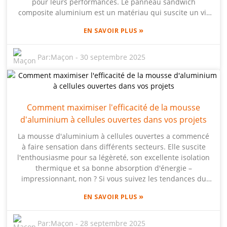
pour leurs performances. Le panneau sandwich
composite aluminium est un matériau qui suscite un vif
intérêt. Il est populaire pour sa légèreté, sa durabilité et
»
EN SAVOIR PLUS
sa polyvalence exceptionnelle. Si vous suivez les
tendances du secteur, vous avez probablement lu des
rapports indiquant que le marché mondial de ces
Par:
Maçon
-
30 septembre 2025
panneaux devrait atteindre environ 16,5 milliards de
dollars d'ici 2026, avec une croissance annuelle d'environ
6,5 % depuis 2021. Cette croissance illustre l'importance
de choisir soigneusement ses matériaux pour chaque
Comment maximiser l'efficacité de la mousse
projet. Chez Beihai Composite Materials Co., Ltd., nous
d'aluminium à cellules ouvertes dans vos projets
possédons une solide expérience des panneaux en
mousse d'aluminium et détenons les droits de propriété
La mousse d'aluminium à cellules ouvertes a commencé
intellectuelle relatifs à leur production et à leur
à faire sensation dans différents secteurs. Elle suscite
utilisation. Si vous cherchez le panneau sandwich
l'enthousiasme pour sa légèreté, son excellente isolation
composite aluminium le mieux adapté à votre projet,
thermique et sa bonne absorption d'énergie –
nous sommes là pour vous accompagner : nous
impressionnant, non ? Si vous suivez les tendances du
partageons nos idées et nos conseils pour vous aider à
secteur ces derniers temps, vous savez probablement
atteindre vos objectifs de conception et à réussir.
»
EN SAVOIR PLUS
que la demande de matériaux plus légers, notamment
pour l'automobile et l'aéronautique, devrait connaître
une forte croissance. D'ailleurs, les experts prévoient que
Par:
Maçon
-
28 septembre 2025