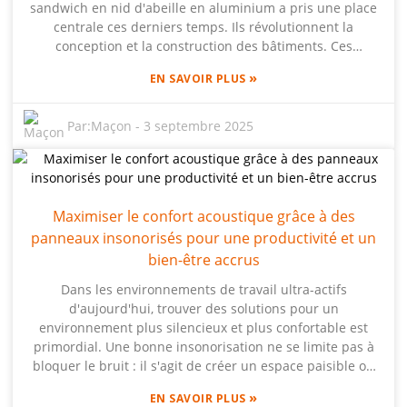
sandwich en nid d'abeille en aluminium a pris une place
essentiel pour les fabricants qui souhaitent adopter une
centrale ces derniers temps. Ils révolutionnent la
démarche écologique tout en améliorant leur efficacité
conception et la construction des bâtiments. Ces
globale et en réduisant leur impact environnemental.
panneaux sont impressionnants : ils offrent une
»
EN SAVOIR PLUS
résistance exceptionnelle pour leur poids et d'excellentes
propriétés isolantes. Il n'est donc pas étonnant qu'on les
retrouve dans toutes sortes de projets, des immeubles de
Par:
Maçon
-
3 septembre 2025
bureaux aux gratte-ciel. J'ai lu un rapport de Grand View
Research qui indique que le marché mondial de ces
panneaux sandwich pourrait atteindre environ 37,6
milliards de dollars d'ici 2025 – un bond en avant
Maximiser le confort acoustique grâce à des
considérable qui témoigne de leur importance
panneaux insonorisés pour une productivité et un
croissante. Des entreprises comme Beihai Composite
Materials Co., Ltd. sont à l'avant-garde, notamment en ce
bien-être accrus
qui concerne les panneaux en mousse d'aluminium. Elles
Dans les environnements de travail ultra-actifs
détiennent même les droits de propriété intellectuelle
d'aujourd'hui, trouver des solutions pour un
relatifs à la fabrication et au développement de la
environnement plus silencieux et plus confortable est
mousse d'aluminium, ce qui est plutôt intéressant. Alors
primordial. Une bonne insonorisation ne se limite pas à
que les architectes continuent d'explorer des matériaux
bloquer le bruit : il s'agit de créer un espace paisible où
innovants comme ces panneaux sandwich en nid
vous pouvez pleinement vous concentrer et laisser libre
d'abeille, il semble que l'avenir de l'architecture soit non
»
EN SAVOIR PLUS
cours à votre créativité. Les panneaux insonorisants sont