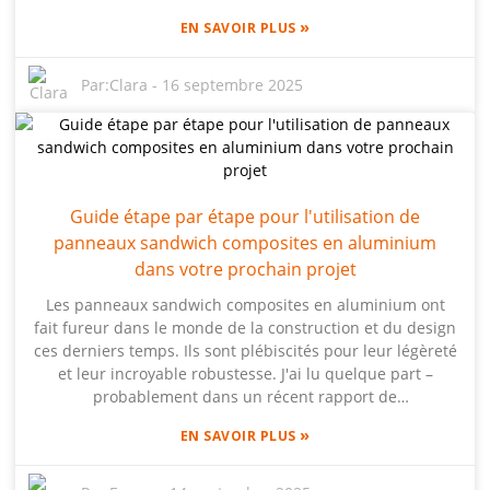
différence ! La mousse d'aluminium à cellules ouvertes
»
EN SAVOIR PLUS
révolutionne des secteurs comme la conception
automobile, la construction et l'aérospatiale. Pourquoi ?
Parce qu'il est plus important que jamais de réduire le
Par:
Clara
-
16 septembre 2025
poids sans compromettre la résistance. Beihai utilise une
technologie exclusive innovante pour la production et
l'application de la mousse d'aluminium, qui non
seulement améliore les performances des produits, mais
nous pousse également vers des conceptions plus
Guide étape par étape pour l'utilisation de
durables et écologiques. En examinant de plus près
l'utilisation de ce matériau innovant dans les applications
panneaux sandwich composites en aluminium
numériques, il apparaît clairement que la mousse
dans votre prochain projet
d'aluminium à cellules ouvertes établit de nouvelles
Les panneaux sandwich composites en aluminium ont
normes en matière d'ingénierie intelligente et ouvre la
fait fureur dans le monde de la construction et du design
voie à de nombreuses possibilités dans divers domaines.
ces derniers temps. Ils sont plébiscités pour leur légèreté
et leur incroyable robustesse. J'ai lu quelque part –
probablement dans un récent rapport de
MarketsandMarkets – que le marché de ces panneaux
»
EN SAVOIR PLUS
pourrait atteindre environ 8,34 milliards de dollars d'ici
2025. Cette croissance est en grande partie due à la forte
demande de matériaux de construction légers, offrant