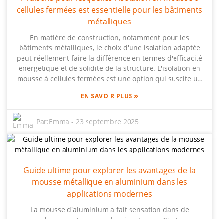
cellules fermées est essentielle pour les bâtiments
polyvalents et utilisés dans de nombreux domaines, de
l'automobile au bâtiment. Que vous soyez architecte,
métalliques
ingénieur ou entrepreneur, connaître ces panneaux peut
En matière de construction, notamment pour les
considérablement améliorer les performances et la
bâtiments métalliques, le choix d'une isolation adaptée
durabilité de votre projet. Croyez-moi, il est important de
peut réellement faire la différence en termes d'efficacité
se familiariser avec leurs possibilités !
énergétique et de solidité de la structure. L'isolation en
mousse à cellules fermées est une option qui suscite un
vif intérêt. Elle est reconnue pour son excellente
»
EN SAVOIR PLUS
résistance thermique et sa capacité à contrôler
l'humidité – impressionnant, non ? Chez Beihai
Composite Materials Co., Ltd., nous comprenons qu'une
Par:
Emma
-
23 septembre 2025
isolation de qualité, comme notre panneau de mousse
d'aluminium, peut améliorer la durabilité et la
performance globale des structures métalliques. Dans
cet article, je souhaite partager sept raisons clés pour
Guide ultime pour explorer les avantages de la
lesquelles l'isolation en mousse à cellules fermées est
une solution révolutionnaire pour les bâtiments
mousse métallique en aluminium dans les
métalliques. Nous examinerons également comment elle
applications modernes
contribue à maintenir les performances optimales de ces
La mousse d'aluminium a fait sensation dans de
structures. En mettant en lumière les spécificités de ce