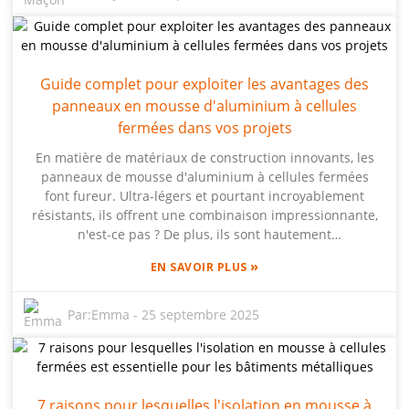
le marché mondial de la mousse d'aluminium pourrait
atteindre environ 200 millions de dollars d'ici 2025. Chez
Beihai Composite Materials, nous sommes passionnés
par les panneaux de mousse d'aluminium et détenons
Guide complet pour exploiter les avantages des
les droits de propriété intellectuelle sur la fabrication,
l'utilisation et l'amélioration de la mousse d'aluminium. Si
panneaux en mousse d'aluminium à cellules
vous cherchez à dynamiser vos projets, la mousse
fermées dans vos projets
d'aluminium à cellules ouvertes peut être une solution
En matière de matériaux de construction innovants, les
efficace : performances accrues et poids réduit. C'est une
panneaux de mousse d'aluminium à cellules fermées
avancée décisive vers des solutions de construction plus
font fureur. Ultra-légers et pourtant incroyablement
durables et plus efficaces. Dans cet article, je partagerai
résistants, ils offrent une combinaison impressionnante,
quelques conseils pour intégrer ce matériau de pointe à
n'est-ce pas ? De plus, ils sont hautement
vos conceptions et projets – vous verrez, c'est vraiment
personnalisables et offrent d'excellentes performances
passionnant !
»
EN SAVOIR PLUS
en matière d'insonorisation et de maintien de la chaleur
ou de la fraîcheur. Chez Beihai Composite Materials Co.,
Ltd., nous sommes fiers d'être à la pointe de cette
Par:
Emma
-
25 septembre 2025
technologie et de détenir les droits exclusifs sur la
production, la fabrication et l'application de la mousse
d'aluminium. Ce guide vous présente tous les avantages
exceptionnels des panneaux de mousse d'aluminium à
7 raisons pour lesquelles l'isolation en mousse à
cellules fermées pour vos projets. De plus, ils sont très