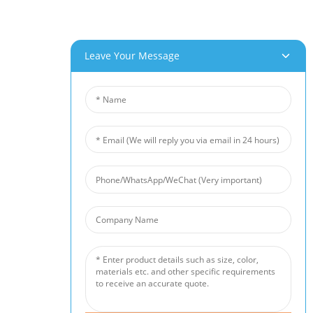
Visite De L'usine
Service Client
Potentiels De Projets Et D'applications
Leave Your Message
Nos Produits
Mousse D'aluminium
Mousse De Cuivre
Mousse De Nickel
Feutre En Fibre De Nickel
Feutre En Fibre De Titane
Tapis En Fibre D'acier Inoxydable
Treillis Métallique Fritté
Barrière Antibruit
Filtre En Mousse Céramique
Nouvelles
Actualités De L'industrie
Actualités De L'entreprise
Cas Clients