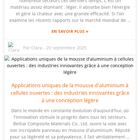
nombreux secteurs ces derniers temps. C'est un
type d'isolation et ses applications, j'espère apporter aux
matériau assez étonnant : léger, il absorbe bien l'énergie
architectes, aux constructeurs et aux propriétaires
et gère la chaleur avec une grande efficacité. Si l'on
immobiliers des informations précieuses pour les aider à
examine les récents rapports sur le marché mondial de la
choisir des matériaux plus intelligents et innovants pour
mousse métallique, il est clair que la demande devrait
leurs projets.
»
EN SAVOIR PLUS
exploser. De nombreuses applications se multiplient, de
l'automobile à l'avion, et c'est une véritable révolution.
Des entreprises comme Beihai Composite Materials Co.,
Par:
Clara
-
20 septembre 2025
Ltd. sont à l'avant-garde avec leurs panneaux de mousse
d'aluminium. Elles maîtrisent une technologie exclusive
pour la fabrication de mousse d'aluminium, ce qui non
seulement renforce la solidité des structures, mais
contribue également à une démarche écologique :
Applications uniques de la mousse d'aluminium à
réduction du poids et amélioration de l'efficacité
cellules ouvertes : des industries innovantes grâce
énergétique dans de nombreux usages modernes. Alors
que les industries cherchent à améliorer leurs
à une conception légère
performances tout en préservant l'environnement,
Dans le monde en constante évolution d'aujourd'hui, où
comprendre le potentiel de la mousse d'aluminium est
l'innovation stimule le progrès dans tous les secteurs,
plus important que jamais pour façonner l'avenir.
Beihai Composite Materials Co., Ltd. ouvre la voie avec
son incroyable panneau en mousse d'aluminium. Réputé
pour sa légèreté et sa polyvalence, il fait véritablement la