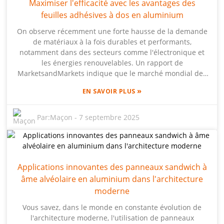
Maximiser l'efficacité avec les avantages des
propre technologie de panneaux en mousse
d'aluminium. Ils ont une vision claire des atouts et des
feuilles adhésives à dos en aluminium
faiblesses de ces deux matériaux. En explorant ce qui
On observe récemment une forte hausse de la demande
rend la mousse de cuivre unique, j'espère vous donner
de matériaux à la fois durables et performants,
une idée précise du matériau le mieux adapté à
notamment dans des secteurs comme l'électronique et
différents usages industriels. Croyez-moi, c'est une
les énergies renouvelables. Un rapport de
comparaison fascinante !
MarketsandMarkets indique que le marché mondial des
films adhésifs, et notamment des feuilles adhésives à dos
»
EN SAVOIR PLUS
d'aluminium, devrait atteindre environ 7,5 milliards de
dollars d'ici 2025. Cela illustre bien l'importance actuelle
des matériaux légers et performants. Beihai Composite
Par:
Maçon
-
7 septembre 2025
Materials Co., Ltd. est sans conteste l'un des leaders dans
ce domaine, avec ses panneaux de mousse d'aluminium
(AFP) innovants, protégés par ses propres brevets et sa
technologie exclusive. Ces feuilles adhésives offrent de
Applications innovantes des panneaux sandwich à
nombreux avantages : elles prolongent la durée de vie
âme alvéolaire en aluminium dans l'architecture
des produits, améliorent la gestion de la chaleur et
optimisent l'efficacité énergétique, comme par exemple
moderne
les panneaux solaires et l'isolation électrique. Face aux
Vous savez, dans le monde en constante évolution de
progrès technologiques constants, exploiter pleinement
l'architecture moderne, l'utilisation de panneaux
les feuilles adhésives à dos d'aluminium est devenu