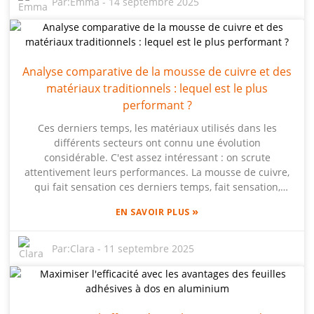
Par:
Emma
-
14 septembre 2025
une excellente isolation thermique et un bel aspect. Chez
Beihai Composite Materials Co., Ltd., nous sommes
passionnés par les panneaux en mousse d'aluminium.
Nous avons développé une technologie exclusive
Analyse comparative de la mousse de cuivre et des
innovante en matière de mousse d'aluminium, que nous
utilisons pour apporter des solutions innovantes à tous
matériaux traditionnels : lequel est le plus
types de projets. Forts de notre expérience, nous sommes
performant ?
là pour vous aider à tirer le meilleur parti des panneaux
Ces derniers temps, les matériaux utilisés dans les
sandwich composites en aluminium. Notre objectif ? Vous
différents secteurs ont connu une évolution
aider à créer des projets qui non seulement répondent
considérable. C'est assez intéressant : on scrute
aux normes de l'industrie, mais repoussent également les
attentivement leurs performances. La mousse de cuivre,
limites du design et de la fonctionnalité.
qui fait sensation ces derniers temps, fait sensation,
surtout lorsqu'on la compare à des options plus
»
EN SAVOIR PLUS
traditionnelles comme l'aluminium. Dans cet article, je
vais me pencher sur la comparaison entre la mousse de
cuivre et les matériaux habituels, en examinant des
Par:
Clara
-
11 septembre 2025
aspects comme sa conductivité thermique, sa légèreté et
sa polyvalence dans différentes applications. Nous
recevrons également Beihai Composite Materials Co., Ltd.,
une entreprise qui a une longueur d'avance avec sa