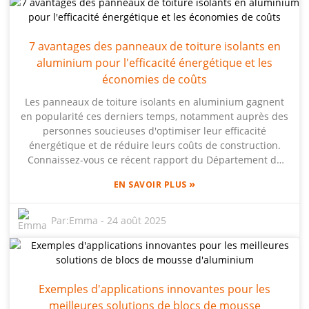
atteindre environ 2,56 milliards de dollars d'ici 2025, avec
un taux de croissance soutenu d'environ 15,3 % par
rapport à 2020. Au fait, Beihai Composite Materials Co.,
7 avantages des panneaux de toiture isolants en
Ltd. est l'un des grands noms du secteur, détenant des
aluminium pour l'efficacité énergétique et les
brevets clés et une expertise dans la fabrication et
l'application de panneaux en mousse d'aluminium. Si
économies de coûts
vous êtes spécialisé dans la fabrication ou la conception
Les panneaux de toiture isolants en aluminium gagnent
de produits, le simple fait de suivre les conseils de ce
en popularité ces derniers temps, notamment auprès des
tutoriel détaillé peut vous ouvrir des perspectives
personnes soucieuses d'optimiser leur efficacité
intéressantes dans ce secteur concurrentiel.
énergétique et de réduire leurs coûts de construction.
Connaissez-vous ce récent rapport du Département de
l'Énergie des États-Unis ? Il mentionne que les matériaux
»
EN SAVOIR PLUS
de toiture réfléchissants peuvent considérablement
réduire la température de surface du toit, jusqu'à 20 %
des coûts de climatisation ! Impressionnant, non ? Des
Par:
Emma
-
24 août 2025
entreprises comme Beihai Composite Materials Co., Ltd.
sont à l'avant-garde avec leurs panneaux en mousse
d'aluminium. Ces panneaux sont non seulement légers,
mais offrent également une excellente isolation : un
Exemples d'applications innovantes pour les
véritable concentré de performances. Grâce à ses
techniques brevetées uniques de fabrication et
meilleures solutions de blocs de mousse