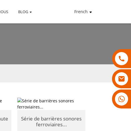
French
NOUS
BLOG
18007928831
aute
Série de barrières sonores
ferroviaires...