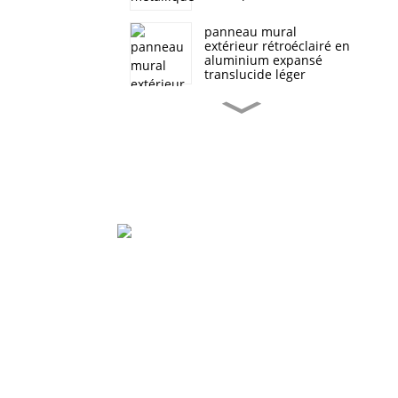
panneau mural
extérieur rétroéclairé en
aluminium expansé
translucide léger
Panneau composite en
mousse d'aluminium à
grain de bois
Panneau sandwich en
mousse d'aluminium
pour petites remorques
mobiles blindées de luxe
Décoration artistique en
mousse d'aluminium
Parc Industriel De Beihai, Changhong Rd 280#,
sphérique translucide
Ville De Jiujiang, Jiangxi Chine
0086-(0)792-8322312
Mur antibruit à plaque
absorbante pour plate-
Sales@chinabeihai.net
forme routière