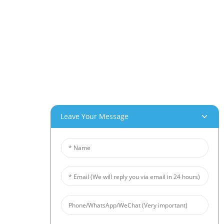
Leave Your Message
ts
Nouvelles
nium
Actualités De L'industrie
e
Actualités De L'entreprise
l
Cas Clients
De Nickel
De Titane
'acier Inoxydable