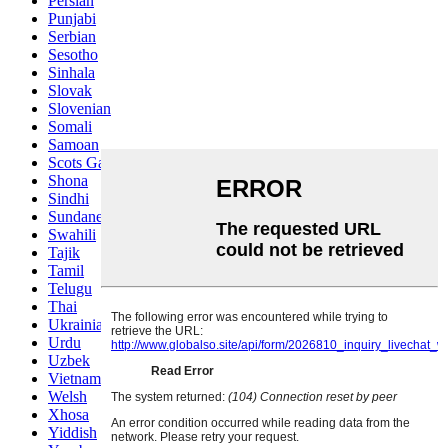
Persian
Punjabi
Serbian
Sesotho
Sinhala
Slovak
Slovenian
Somali
Samoan
Scots Gaelic
Shona
Sindhi
Sundanese
Swahili
Tajik
Tamil
Telugu
Thai
Ukrainian
Urdu
Uzbek
Vietnamese
Welsh
Xhosa
Yiddish